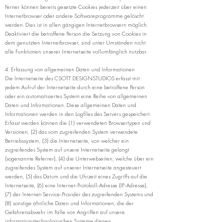
Ferner können bereits gesetzte Cookies jederzeit über einen
Internetbrowser oder andere Softwareprogramme gelöscht
werden. Dies ist in allen gängigen Internetbrowsern möglich.
Deaktiviert die betroffene Person die Setzung von Cookies in
dem genutzten Internetbrowser, sind unter Umständen nicht
alle Funktionen unserer Internetseite vollumfänglich nutzbar.
4. Erfassung von allgemeinen Daten und Informationen
Die Internetseite des CSOTT DESIGNSTUDIOS erfasst mit
jedem Aufruf der Internetseite durch eine betroffene Person
oder ein automatisiertes System eine Reihe von allgemeinen
Daten und Informationen. Diese allgemeinen Daten und
Informationen werden in den Logfiles des Servers gespeichert.
Erfasst werden können die (1) verwendeten Browsertypen und
Versionen, (2) das vom zugreifenden System verwendete
Betriebssystem, (3) die Internetseite, von welcher ein
zugreifendes System auf unsere Internetseite gelangt
(sogenannte Referrer), (4) die Unterwebseiten, welche über ein
zugreifendes System auf unserer Internetseite angesteuert
werden, (5) das Datum und die Uhrzeit eines Zugriffs auf die
Internetseite, (6) eine Internet-Protokoll-Adresse (IP-Adresse),
(7) der Internet-Service-Provider des zugreifenden Systems und
(8) sonstige ähnliche Daten und Informationen, die der
Gefahrenabwehr im Falle von Angriffen auf unsere
informationstechnologischen Systeme dienen.