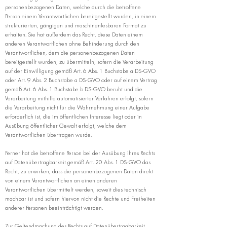
personenbezogenen Daten, welche durch die betroffene
Person einem Verantwortlichen bereitgestellt wurden, in einem
strukturierten, gängigen und maschinenlesbaren Format zu
erhalten. Sie hat außerdem das Recht, diese Daten einem
anderen Verantwortlichen ohne Behinderung durch den
Verantwortlichen, dem die personenbezogenen Daten
bereitgestellt wurden, zu übermitteln, sofern die Verarbeitung
auf der Einwilligung gemäß Art. 6 Abs. 1 Buchstabe a DS-GVO
oder Art. 9 Abs. 2 Buchstabe a DS-GVO oder auf einem Vertrag
gemäß Art. 6 Abs. 1 Buchstabe b DS-GVO beruht und die
Verarbeitung mithilfe automatisierter Verfahren erfolgt, sofern
die Verarbeitung nicht für die Wahrnehmung einer Aufgabe
erforderlich ist, die im öffentlichen Interesse liegt oder in
Ausübung öffentlicher Gewalt erfolgt, welche dem
Verantwortlichen übertragen wurde.
Ferner hat die betroffene Person bei der Ausübung ihres Rechts
auf Datenübertragbarkeit gemäß Art. 20 Abs. 1 DS-GVO das
Recht, zu erwirken, dass die personenbezogenen Daten direkt
von einem Verantwortlichen an einen anderen
Verantwortlichen übermittelt werden, soweit dies technisch
machbar ist und sofern hiervon nicht die Rechte und Freiheiten
anderer Personen beeinträchtigt werden.
Zur Geltendmachung des Rechts auf Datenübertragbarkeit