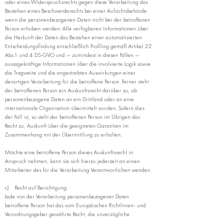
oder eines Widerspruchsrechts gegen diese Verarbeitung das
Bestehen eines Beschwerderechts bei einer Aufsichtsbehörde
wenn die personenbezogenen Daten nicht bei der betroffenen
Person erhoben werden: Alle verfügbaren Informationen über
die Herkunft der Daten das Bestehen einer automatisierten
Entscheidungsfindung einschließlich Profiling gemäß Artikel 22
Abs.1 und 4 DS-GVO und — zumindest in diesen Fällen —
aussagekräftige Informationen über die involvierte Logik sowie
die Tragweite und die angestrebten Auswirkungen einer
derartigen Verarbeitung für die betroffene Person. Ferner steht
der betroffenen Person ein Auskunftsrecht darüber zu, ob
personenbezogene Daten an ein Drittland oder an eine
internationale Organisation übermittelt wurden. Sofern dies
der Fall ist, so steht der betroffenen Person im Übrigen das
Recht zu, Auskunft über die geeigneten Garantien im
Zusammenhang mit der Übermittlung zu erhalten.
Möchte eine betroffene Person dieses Auskunftsrecht in
Anspruch nehmen, kann sie sich hierzu jederzeit an einen
Mitarbeiter des für die Verarbeitung Verantwortlichen wenden.
c) Recht auf Berichtigung
Jede von der Verarbeitung personenbezogener Daten
betroffene Person hat das vom Europäischen Richtlinien- und
Verordnungsgeber gewährte Recht, die unverzügliche