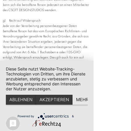
kann sich die betroffene Person jederzeit an einen Mitarbeiter
des CSOTT DESIGNSTUDIOS wenden.
g) Recht auf Widerspruch
Jede von der Verarbeitung personenbezogener Daten
betroffene Person hat das vom Europäischen Richtlinien- und
Verordnungsgeber gewährte Recht, aus Gründen, die sich aus
ihrer besonderen Situation ergeben, jederzeit gegen die
Verarbeitung sie betreffender personenbezogener Daten, die
aufgrund von Art. 6 Abs. 1 Buchstaben e oder f DS-GVO
erfolgt, Widerspruch einzulegen. Dies gilt auch für ein auf
diese Bestimmungen gestütztes Profiling.
Diese Seite nutzt Website-Tracking-
Das CSOTT DESIGNSTUDIO verarbeitet die
Technologien von Dritten, um ihre Dienste
personenbezogenen Daten im Falle des Widerspruchs nicht
anzubieten, stetig zu verbessern und
mehr, es sei denn, wir können zwingende schutzwürdige
Werbung entsprechend den Interessen
der Nutzer anzuzeigen.
Gründe für die Verarbeitung nachweisen, die den Interessen,
Rechten und Freiheiten der betroffenen Person überwiegen,
ABLEHNEN
AKZEPTIEREN
MEHR
oder die Verarbeitung dient der Geltendmachung, Ausübung
oder Verteidigung von Rechtsansprüchen.
Verarbeitet das CSOTT DESIGNSTUDIO personenbezogene
Powered by
&
Daten, um Direktwerbung zu betreiben, so hat die betroffene
Person das Recht, jederzeit Widerspruch gegen die