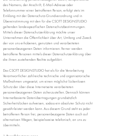
des Namens, der Anschrift, E-Mail-Adresse oder
Telefonnummer einer betroffenen Person, erfolgt stets im
Einklang mit der Datenschutz-Grundverordnung und in
Übereinstimmung mit den für die CSOTT DESIGNSTUDIO
geltenden landesspezifischen Datenschutzbestimmungen.
Mittels dieser Datenschutzerklärung möchte unser
Unternehmen die Öffentlichkeit über Art, Umfang und Zweck
der von uns erhobenen, genutzten und verarbeiteten
personenbezogenen Daten informieren. Ferner werden
betroffene Personen mittels dieser Datenschutzerklärung über
die ihnen zustehenden Rechte aufgeklärt.
Das CSOTT DESIGNSTUDIO hat als für die Verarbeitung
Verantwortlicher zahlreiche technische und organisatorische
Maßnahmen umgesetzt, um einen möglichst lückenlosen
Schutz der über diese Internetseite verarbeiteten
personenbezogenen Daten sicherzustellen. Dennoch können
Internetbasierte Datenübertragungen grundsätzlich
Sicherheitslücken aufweisen, sodass ein absoluter Schutz nicht
gewährleistet werden kann. Aus diesem Grund steht es jeder
betroffenen Person frei, personenbezogene Daten auch auf
alternativen Wegen, beispielsweise telefonisch, an uns zu
übermitteln.