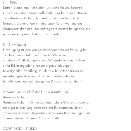
j) Dritter
Dritter ist eine natürliche oder juristische Person, Behörde,
Einrichtung oder andere Stelle außer der betroffenen Person,
dem Verantwortlichen, dem Auftragsverarbeiter und den
Personen, die unter der unmittelbaren Verantwortung des
Verantwortlichen oder des Auftragsverarbeiters befugt sind, die
personenbezogenen Daten zu verarbeiten.
k) Einwilligung
Einwilligung ist jede von der betroffenen Person freiwillig für
den bestimmten Fall in informierter Weise und
unmissverständlich abgegebene Willensbekundung in Form
einer Erklärung oder einer sonstigen eindeutigen
bestätigenden Handlung, mit der die betroffene Person zu
verstehen gibt, dass sie mit der Verarbeitung der sie
betreffenden personenbezogenen Daten einverstanden ist.
2. Name und Anschrift des für die Verarbeitung
Verantwortlichen
Verantwortlicher im Sinne der Datenschutz-Grundverordnung,
sonstiger in den Mitgliedstaaten der Europäischen Union
geltenden Datenschutzgesetze und anderer Bestimmungen mit
datenschutzrechtlichem Charakter ist die:
CSOTT DESIGNSTUDIO