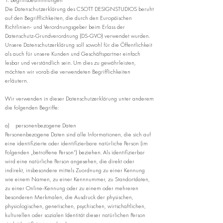
1. Begriffsbestimmungen
Die Datenschutzerklärung des CSOTT DESIGNSTUDIOS beruht
auf den Begrifflichkeiten, die durch den Europäischen
Richtlinien- und Verordnungsgeber beim Erlass der
Datenschutz-Grundverordnung (DS-GVO) verwendet wurden.
Unsere Datenschutzerklärung soll sowohl für die Öffentlichkeit
als auch für unsere Kunden und Geschäftspartner einfach
lesbar und verständlich sein. Um dies zu gewährleisten,
möchten wir vorab die verwendeten Begrifflichkeiten
erläutern.
Wir verwenden in dieser Datenschutzerklärung unter anderem
die folgenden Begriffe:
a) personenbezogene Daten
Personenbezogene Daten sind alle Informationen, die sich auf
eine identifizierte oder identifizierbare natürliche Person (im
Folgenden „betroffene Person“) beziehen. Als identifizierbar
wird eine natürliche Person angesehen, die direkt oder
indirekt, insbesondere mittels Zuordnung zu einer Kennung
wie einem Namen, zu einer Kennnummer, zu Standortdaten,
zu einer Online-Kennung oder zu einem oder mehreren
besonderen Merkmalen, die Ausdruck der physischen,
physiologischen, genetischen, psychischen, wirtschaftlichen,
kulturellen oder sozialen Identität dieser natürlichen Person