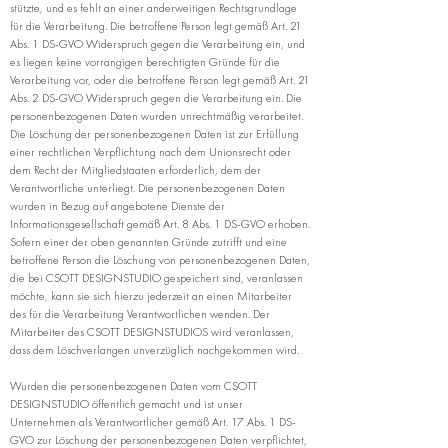
stützte, und es fehlt an einer anderweitigen Rechtsgrundlage
für die Verarbeitung. Die betroffene Person legt gemäß Art. 21
Abs. 1 DS-GVO Widerspruch gegen die Verarbeitung ein, und
es liegen keine vorrangigen berechtigten Gründe für die
Verarbeitung vor, oder die betroffene Person legt gemäß Art. 21
Abs. 2 DS-GVO Widerspruch gegen die Verarbeitung ein. Die
personenbezogenen Daten wurden unrechtmäßig verarbeitet.
Die Löschung der personenbezogenen Daten ist zur Erfüllung
einer rechtlichen Verpflichtung nach dem Unionsrecht oder
dem Recht der Mitgliedstaaten erforderlich, dem der
Verantwortliche unterliegt. Die personenbezogenen Daten
wurden in Bezug auf angebotene Dienste der
Informationsgesellschaft gemäß Art. 8 Abs. 1 DS-GVO erhoben.
Sofern einer der oben genannten Gründe zutrifft und eine
betroffene Person die Löschung von personenbezogenen Daten,
die bei CSOTT DESIGNSTUDIO gespeichert sind, veranlassen
möchte, kann sie sich hierzu jederzeit an einen Mitarbeiter
des für die Verarbeitung Verantwortlichen wenden. Der
Mitarbeiter des CSOTT DESIGNSTUDIOS wird veranlassen,
dass dem Löschverlangen unverzüglich nachgekommen wird.
Wurden die personenbezogenen Daten vom CSOTT
DESIGNSTUDIO öffentlich gemacht und ist unser
Unternehmen als Verantwortlicher gemäß Art. 17 Abs. 1 DS-
GVO zur Löschung der personenbezogenen Daten verpflichtet,