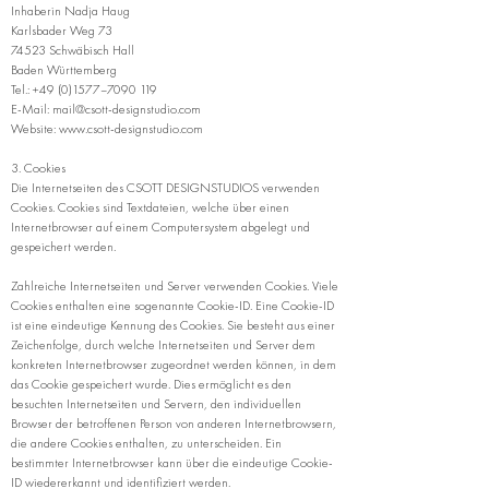
Inhaberin Nadja Haug
Karlsbader Weg 73
74523 Schwäbisch Hall
Baden Württemberg
Tel.:
+49 (0)1577
–
7090 119
E-Mail:
mail@csott-designstudio.com
Website:
www.csott-designstudio.com
3. Cookies
Die Internetseiten des CSOTT DESIGNSTUDIOS verwenden
Cookies. Cookies sind Textdateien, welche über einen
Internetbrowser auf einem Computersystem abgelegt und
gespeichert werden.
Zahlreiche Internetseiten und Server verwenden Cookies. Viele
Cookies enthalten eine sogenannte Cookie-ID. Eine Cookie-ID
ist eine eindeutige Kennung des Cookies. Sie besteht aus einer
Zeichenfolge, durch welche Internetseiten und Server dem
konkreten Internetbrowser zugeordnet werden können, in dem
das Cookie gespeichert wurde. Dies ermöglicht es den
besuchten Internetseiten und Servern, den individuellen
Browser der betroffenen Person von anderen Internetbrowsern,
die andere Cookies enthalten, zu unterscheiden. Ein
bestimmter Internetbrowser kann über die eindeutige Cookie-
ID wiedererkannt und identifiziert werden.